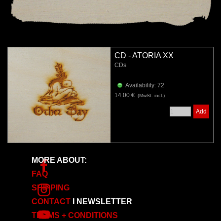
CD - ATORIA XX
CDs
Availability: 72
14.00 €
(MwSt. incl.)
Add
MORE ABOUT:
FAQ
SHIPPING
CONTACT
I
NEWSLETTER
TERMS + CONDITIONS